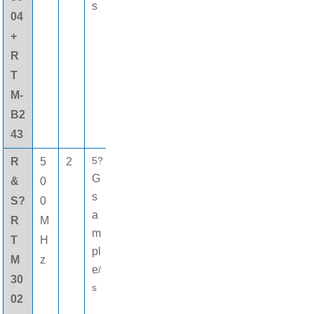
s
04
+
R
T
M-
B2
43
5?
R
5
2
8
16個
G
&
0
0
(gè)
s
S?
0
M
數字
a
R
M
pt
通道
m
T
H
s
pl
M
z
e
/
30
s
02