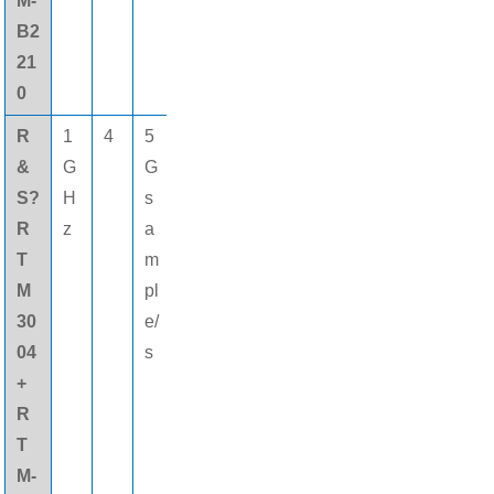
M-
B2
21
0
R
1
4
5
8
16個
&
G
G
0
(gè)
S?
H
s
M
數字
R
z
a
pt
通道
T
m
s
M
pl
30
e/
04
s
+
R
T
M-