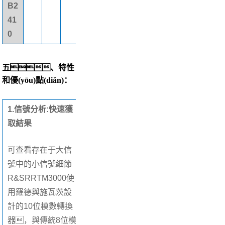
B2
41
0
五、特性
和優(yōu)點(diǎn)：
1.
信號分析:快速獲
取結果
可查看存在于大信
號中的小信號細節
R&SRRTM3000使
用羅德與施瓦茨設
計的10位模數轉換
器，與傳統8位模