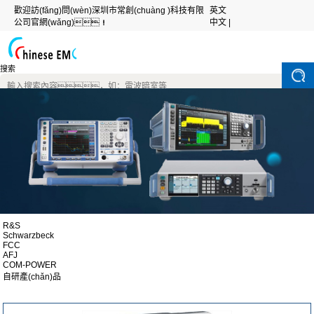
歡迎訪(fǎng)問(wèn)深圳市常創(chuàng )科技有限
英文
公司官網(wǎng)！
中文 |
搜索
R&S
Schwarzbeck
FCC
AFJ
COM-POWER
自研產(chǎn)品