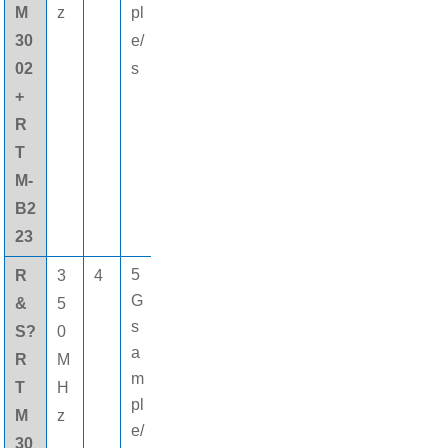
M
z
pl
30
e/
02
s
+
R
T
M-
B2
23
5
R
3
4
8
16個
G
&
5
0
(gè)
s
S?
0
M
數字
a
R
M
pt
通道
m
T
H
s
pl
M
z
e/
30