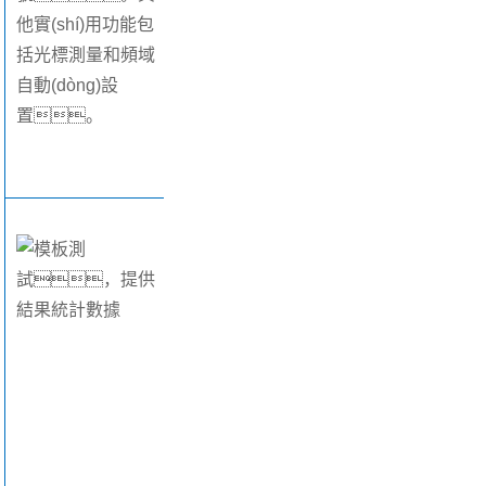
他實(shí)用功能包
括光標測量和頻域
自動(dòng)設
置。
8.模板測試模式
模板測試能快速
顯示特定信號是
否在規定的容差
范圍內。
模板使用合格/
不合格評估的統