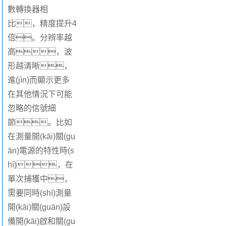
數轉換器相
比，精度提升4
倍。分辨率越
高，波
形越清晰，
進(jìn)而顯示更多
在其他情況下可能
忽略的信號細
節。比如
在測量開(kāi)關(gu
ān)電源的特性時(s
hí)，在
單次捕獲中，
需要同時(shí)測量
開(kāi)關(guān)設
備開(kāi)啟和關(gu