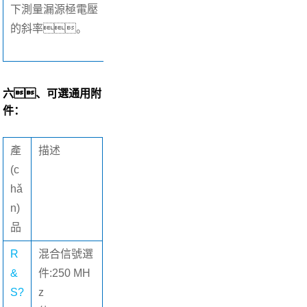
下測量漏源極電壓
的斜率。
六、可選通用附
件：
產
描述
(c
hǎ
n)
品
R
混合信號選
&
件:250 MH
S?
z