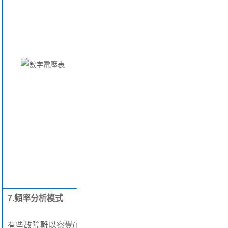
R&S°RTM3000
在每個(gè)通道
上設有3位電壓
表(DVM)和6位
頻率
計，可
實(shí)現同步測
量。標配測
量功能包括D
C、AC + DC
(RMS)和AC (R
MS)。
7.頻率分析模式
有些故障難以察覺(j