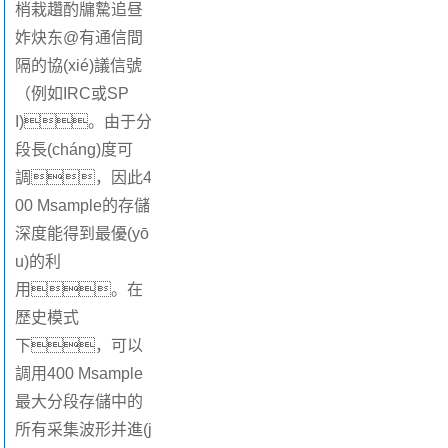
梢栽趲酌牖驇追昼
妰炔东@有通信間
隔的協(xié)議信號
（例如IRC或SP
I)。由于分
段長(cháng)度可
調，因此4
00 Msample的存儲
深度能得到最優(yō
u)的利
用。在
歷史模式
下，可以
調用400 Msample
最大分段存儲中的
所有采集波形并進(j