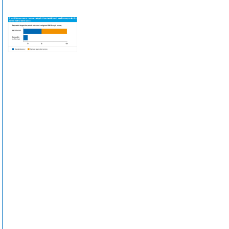
達80 Msampl
e。這
是同類(lèi)示波
器的八
倍。
用戶(hù)甚至可
以在高采樣率下
捕獲更長(chán
g)的采集序
列，以
便獲得更詳細的
分析結
果，
例如分析開(kāi)
關(guān)電源的
瞬態(tài)響