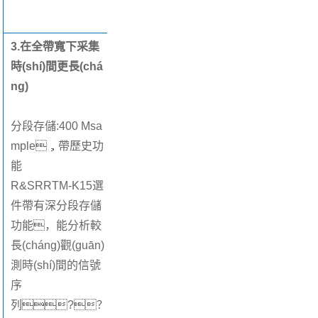
應。
3.在全帶寬下采集
時(shí)間更長(chá
ng)
分段存儲:400 Msa
mple，帶歷史功
能
R&SRRTM-K15選
件帶有深分段存儲
功能，能分析較
長(cháng)觀(guān)
測時(shí)間的信號
序
列?？