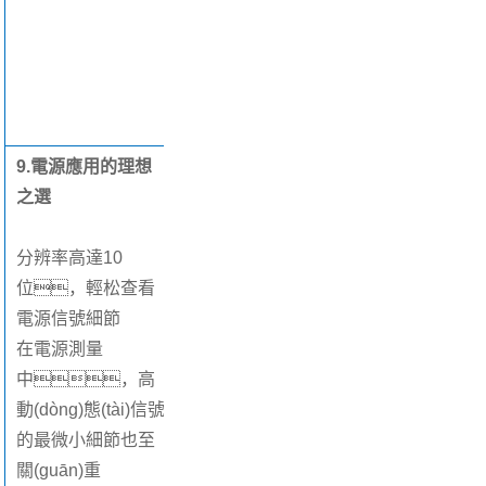
沖輸出可用于觸
發(fā)測量設置
中的操
作。
9.電源應用的理想
之選
分辨率高達10
位，輕松查看
電源信號細節
在電源測量
中，高
動(dòng)態(tài)信號
的最微小細節也至
關(guān)重