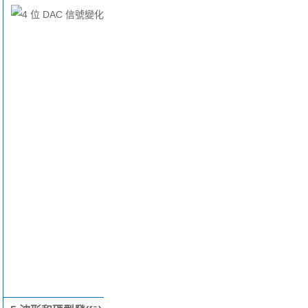
操作直觀(guān)
的混合信號示波
器。
該示波器能同時
(shí)捕獲和分析
嵌入式設計的模
擬和數字信
號。例
如，可以
使用光標測量很
方便地確定模數
轉換器輸入輸出
之間的延
遲。