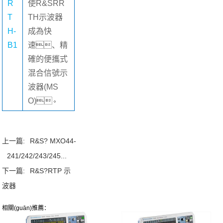
R
使R&SRR
T
TH示波器
H-
成為快
B1
速、精
確的便攜式
混合信號示
波器(MS
O)。
上一篇:
R&S? MXO44-
241/242/243/245...
下一篇:
R&S?RTP 示
波器
相關(guān)推薦：