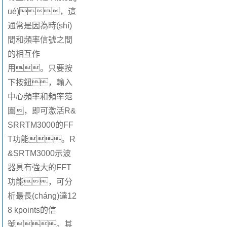
ué)，這
通常是因為時(shí)
間和頻率信號之間
的相互作
用。只要按
下按鈕，輸入
中心頻率和頻率范
圍，即可激活R&
SRRTM3000的FF
T功能。R
&SRTM3000示波
器具有強大的FFT
功能，可分
析最長(cháng)達12
8 kpoints的信
號。其