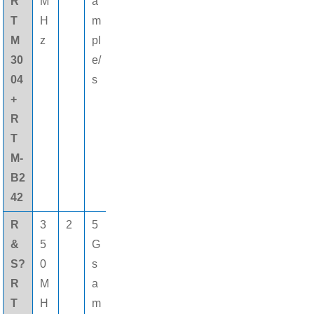
R
M
a
pt
通道
T
H
m
s
M
z
pl
30
e/
04
s
+
R
T
M-
B2
42
R
3
2
5
8
16個
&
5
G
0
(gè)
S?
0
s
M
數字
R
M
a
pt
通道
T
H
m
s