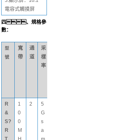
5.
顯示屏：10.1'
電容式觸摸屏
四、規格參
數：
寬
通
采
最
MSO
型
帶
道
樣
大
選件
號
率
存
儲
深
度
R
1
2
5
8
16個
&
0
G
0
(gè)
S?
0
s
M
數字
R
M
a
pt
通道
T
H
m
s