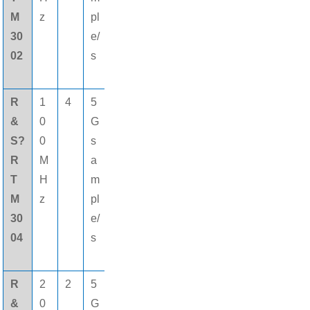
M
z
pl
30
e/
02
s
R
1
4
5
8
16個
&
0
G
0
(gè)
S?
0
s
M
數字
R
M
a
pt
通道
T
H
m
s
M
z
pl
30
e/
04
s
R
2
2
5
8
16個
&
0
G
0
(gè)