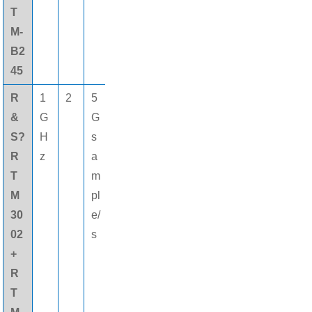
T
M-
B2
45
R
1
2
5
8
16個
&
G
G
0
(gè)
S?
H
s
M
數字
R
z
a
pt
通道
T
m
s
M
pl
30
e/
02
s
+
R
T