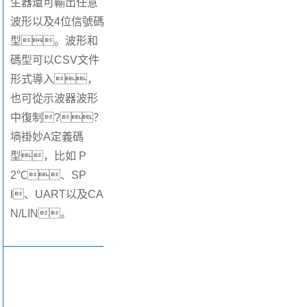
生器還可輸出任意
波形以及4位信號碼
型。波形和
碼型可以CSV文件
形式導入，
也可從示波器波形
中復制?？
墒褂妙A定義碼
型，比如 P
2℃、SP
I、UART以及CA
N/LIN。
6.數字電壓表
測量并顯示電勢