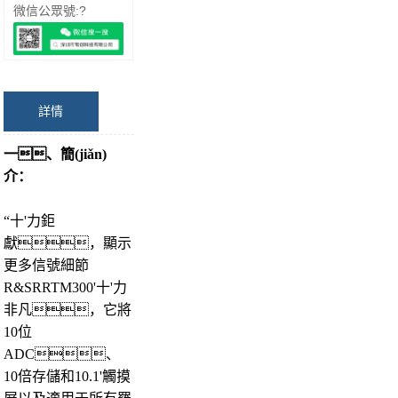
微信公眾號:?
詳情
一、簡(jiǎn)
介：
“十'力鉅
獻，顯示
更多信號細節
R&SRRTM300'十'力
非凡，它將
10位
ADC、
10倍存儲和10.1'觸摸