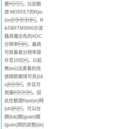
要。比如驗
證 MOSFET的Rps
(on)。R
&S$RTM3000示波
器具備出色的ADC
分辨率，最高
可將垂直分辨率提
升至10位。以前
無(wú)法查看的信
號細節變得可見(jià
n)，并且可
測量。因
此在驗證Rps(on)時
(shí)，可以在
開(kāi)關(guān)關
(guān)閉的狀態(tài)