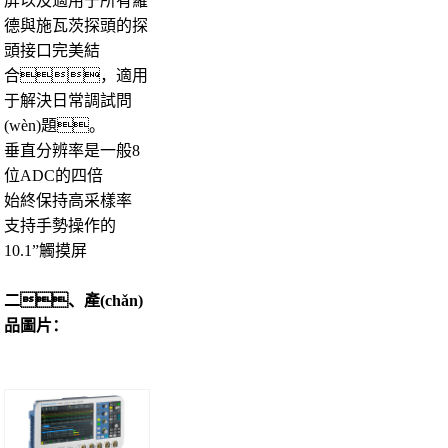
屏以及適用于所有羅
德與施瓦茨探頭的探
頭接口完美結
合，適用
于解決日常調試問
(wèn)題。
垂直分辨率是一般8
位ADC的四倍
始終保持高采樣率
支持手勢操作的
10.1”觸摸屏
二、產(chǎn)
品圖片：