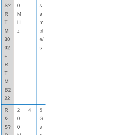
S?
0
s
M
數字
R
M
a
pt
通道
T
H
m
s
M
z
pl
30
e/
02
s
+
R
T
M-
B2
22
R
2
4
5
8
16個
&
0
G
0
(gè)
S?
0
s
M
數字