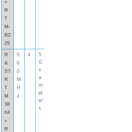
+
R
T
M-
B2
25
5
R
5
4
8
16個
G
&
0
0
(gè)
s
S?
0
M
數字
a
R
M
pt
通道
m
T
H
s
pl
M
z
e/
30
s
04
+
R