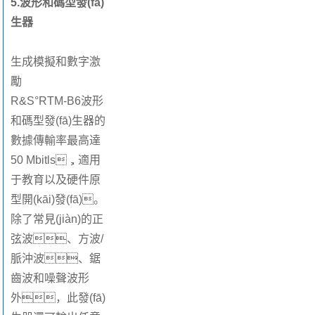
5.波形和碼型發(fā)
生器
生成模擬和數字激
勵
R&S°RTM-B6波形
和碼型發(fā)生器的
數據傳輸率最高達
50 Mbitls，適用
于教育以及硬件原
型開(kāi)發(fā)。
除了常見(jiàn)的正
弦波、方波/
脈沖波、鋸
齒波和噪聲波形
外，此發(fā)